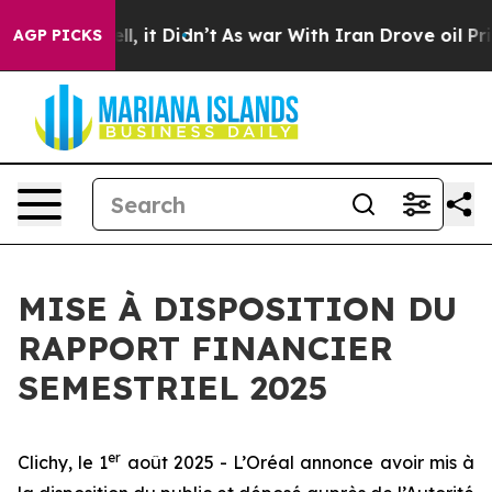
0%. Well, it Didn’t
As war With Iran Drove oil Prices
AGP PICKS
MISE À DISPOSITION DU
RAPPORT FINANCIER
SEMESTRIEL 2025
er
Clichy, le 1
août 2025 - L’Oréal annonce avoir mis à