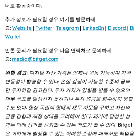
너로 활동중이다.
추가 정보가 필요할 경우 여기를 방문하세
요:
Website
|
Twitter
|
Telegram
|
LinkedIn
|
Discord
|
Bit
Wallet
언론 문의가 필요할 경우 다음 연락처로 문의하세
요:
media@bitget.com
위험
경고
:
디지털
자산
가격은
언제나
변동
가능하며
가격
변동성이
발생할
수
있다
.
손실
감당이
가능한
수준의
금액
만
투자하길
권고한다
.
투자
가치가
영향을
받을
수
있으며
재무
목표를
달성하지
못하거나
투자
원금을
회수하지
못할
수도
있다
.
항상
독립적
형태의
재무
자문을
구하고
자신의
금융
경험과
재정
상태를
고려해야
한다
.
과거에
달성한
성
과는
미래
성과를
신뢰할
수
있는
척도가
될
수
없다
. Bitget
은
귀하에게
발생할
수
있는
어떠한
손실에
대해서도
책임을